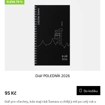
SLEVA 70 %
o
M
a
n
i
a
Diář POLEDNÍK 2026
Do košíku
95 Kč
Diář pro všechny, kdo mají rádi Šumavu a chtějí ji mít po celý rok u