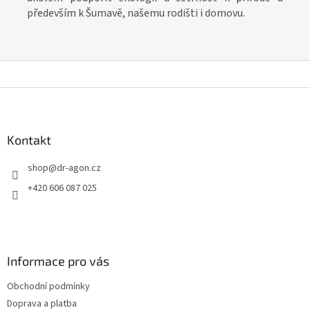
především k Šumavě, našemu rodišti i domovu.
Z
á
p
a
Kontakt
t
shop
@
dr-agon.cz
í
+420 606 087 025
Informace pro vás
Obchodní podmínky
Doprava a platba