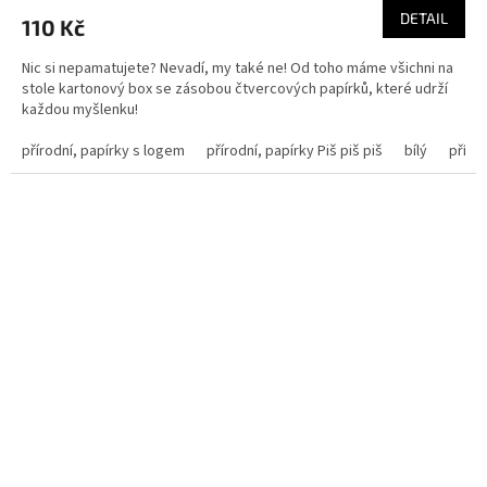
DETAIL
110 Kč
Nic si nepamatujete? Nevadí, my také ne! Od toho máme všichni na
stole kartonový box se zásobou čtvercových papírků, které udrží
každou myšlenku!
přírodní, papírky s logem
přírodní, papírky Piš piš piš
bílý
přírod