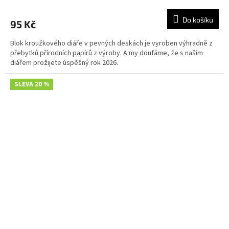
Do košíku
95 Kč
Blok kroužkového diáře v pevných deskách je vyroben výhradně z
přebytků přírodních papírů z výroby. A my doufáme, že s naším
diářem prožijete úspěšný rok 2026.
SLEVA 20 %