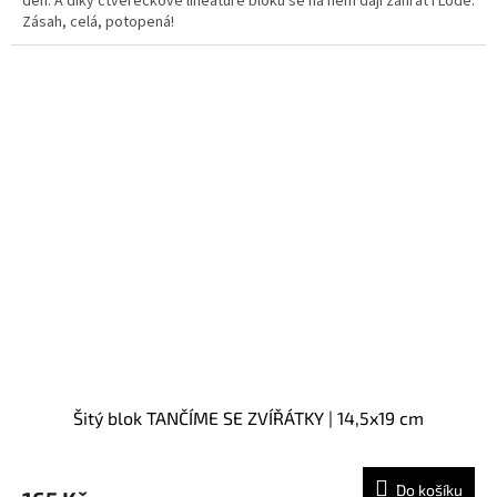
den. A díky čtverečkové lineatuře bloku se na něm dají zahrát i Lodě.
Zásah, celá, potopená!
Šitý blok TANČÍME SE ZVÍŘÁTKY | 14,5x19 cm
Do košíku