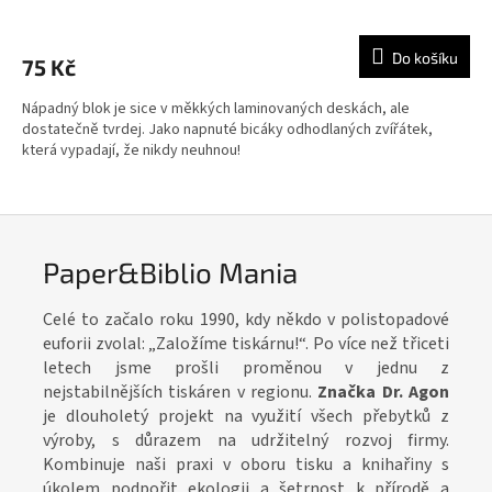
Do košíku
75 Kč
Nápadný blok je sice v měkkých laminovaných deskách, ale
dostatečně tvrdej. Jako napnuté bicáky odhodlaných zvířátek,
která vypadají, že nikdy neuhnou!
Paper&Biblio Mania
Celé to začalo roku 1990, kdy někdo v polistopadové
euforii zvolal: „Založíme tiskárnu!“. Po více než třiceti
letech jsme prošli proměnou v jednu z
nejstabilnějších tiskáren v regionu.
Značka Dr. Agon
je dlouholetý projekt na využití všech přebytků z
výroby, s důrazem na udržitelný rozvoj firmy.
Kombinuje naši praxi v oboru tisku a knihařiny s
úkolem podpořit ekologii a šetrnost k přírodě a