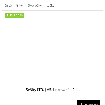
čisté
linky
čtverečky
tečky
SLEVA 20 %
Sešity LTD. | A5, linkované | 4 ks
Do košíku