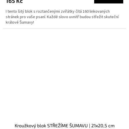
165 Kč
I tento šitý blok s roztančenými zvířátky čítá 160 linkovaných
stránek pro vaše psaní. Každé slovo uvnitř budou střežit skuteční
králové Šumavy!
Kroužkový blok STŘEŽÍME ŠUMAVU | 21x20,5 cm