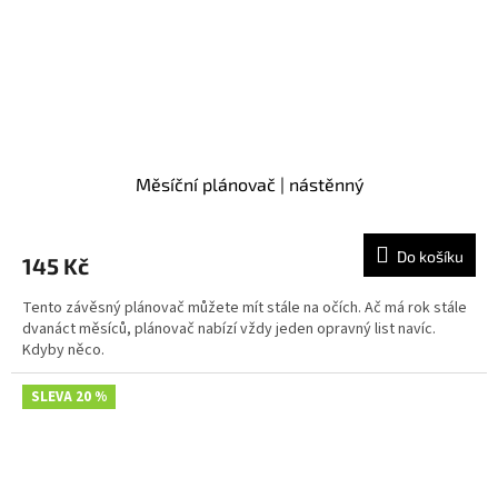
Měsíční plánovač | nástěnný
Do košíku
145 Kč
Tento závěsný plánovač můžete mít stále na očích. Ač má rok stále
dvanáct měsíců, plánovač nabízí vždy jeden opravný list navíc.
Kdyby něco.
SLEVA 20 %