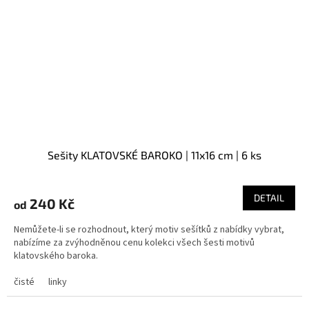
Sešity KLATOVSKÉ BAROKO | 11x16 cm | 6 ks
DETAIL
240 Kč
od
Nemůžete-li se rozhodnout, který motiv sešítků z nabídky vybrat,
nabízíme za zvýhodněnou cenu kolekci všech šesti motivů
klatovského baroka.
čisté
linky