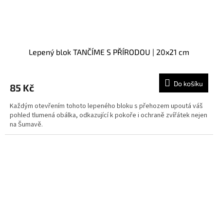
Lepený blok TANČÍME S PŘÍRODOU | 20x21 cm
Do košíku
85 Kč
Každým otevřením tohoto lepeného bloku s přehozem upoutá váš
pohled tlumená obálka, odkazující k pokoře i ochraně zvířátek nejen
na Šumavě.