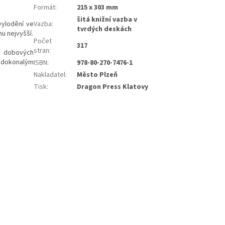
Formát
:
215 x 303 mm
šitá knižní vazba v
vylodění ve
Vazba
:
tvrdých deskách
nu nejvyšší.
Počet
317
stran
:
u dobových
k dokonalým
ISBN
:
978-80-270-7476-1
Nakladatel
:
Město Plzeň
Tisk
:
Dragon Press Klatovy