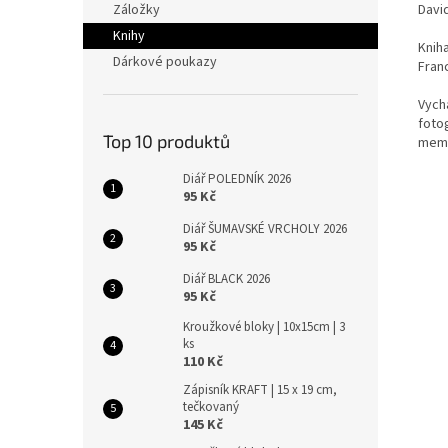
David
Záložky
Knihy
Knih
Dárkové poukazy
Franc
Vych
foto
Top 10 produktů
mem
Diář POLEDNÍK 2026
95 Kč
Diář ŠUMAVSKÉ VRCHOLY 2026
95 Kč
Diář BLACK 2026
95 Kč
Kroužkové bloky | 10x15cm | 3
ks
110 Kč
Zápisník KRAFT | 15 x 19 cm,
tečkovaný
145 Kč