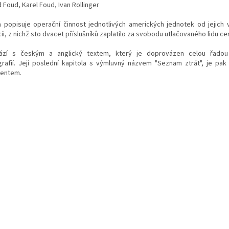
 Foud, Karel Foud, Ivan Rollinger
a popisuje operační činnost jednotlivých amerických jednotek od jejich 
ii,
z nichž sto dvacet příslušníků zaplatilo za svobodu utlačovaného lidu ce
ází s českým a anglický textem, který je doprovázen celou řado
grafií.
Její poslední kapitola s výmluvný názvem "Seznam ztrát", je pa
entem.