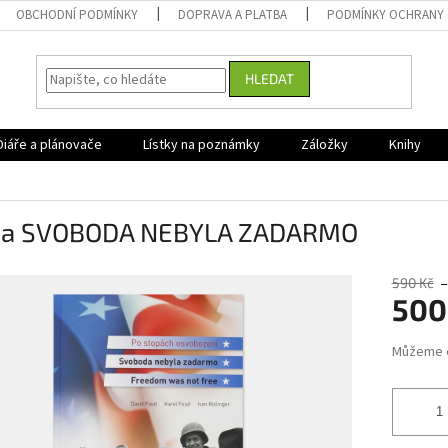
OBCHODNÍ PODMÍNKY
DOPRAVA A PLATBA
PODMÍNKY OCHRANY 
HLEDAT
Diáře a plánovače
Lístky na poznámky
Záložky
Knihy
ha SVOBODA NEBYLA ZADARMO
590 Kč
–
500
Měrná
Můžeme d
cena: