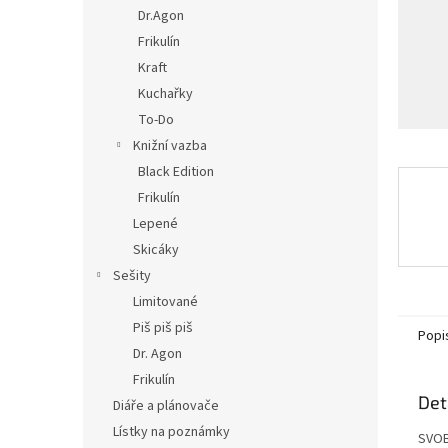
n
Dr.Agon
e
Frikulín
l
Kraft
Kuchařky
To-Do
Knižní vazba
Black Edition
Frikulín
Lepené
Skicáky
Sešity
Limitované
Piš piš piš
Popi
Dr. Agon
Frikulín
Det
Diáře a plánovače
Lístky na poznámky
SVO