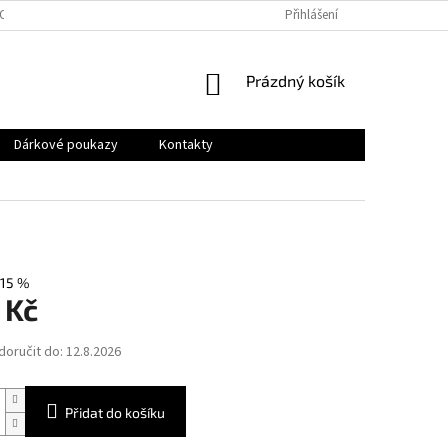
OSOBNÍCH ÚDAJŮ
Přihlášení
NÁKUPNÍ
Prázdný košík
KOŠÍK
Dárkové poukazy
Kontakty
15 %
 Kč
oručit do:
12.8.2026
Přidat do košíku