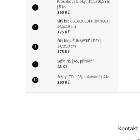
Kroužkové bloky | 10,5x10,5 cm
| 5 ks
160 Kč
Šitý blok BLACK EDITION NO.3 |
14,5x19 cm
175 Kč
Šitý blok ŠUMAVSKÉ LESY |
14,5x19 cm
175 Kč
Sešit PIŠ | A5, přírodní
45 Kč
Sešity LTD. | A5, linkované | 4 ks
190 Kč
Z
á
p
a
t
Kontakt
í