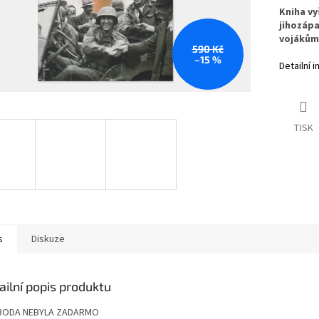
Kniha vy
jihozápa
vojákům
590 Kč
–15 %
Detailní 
TISK
s
Diskuze
ailní popis produktu
BODA NEBYLA ZADARMO