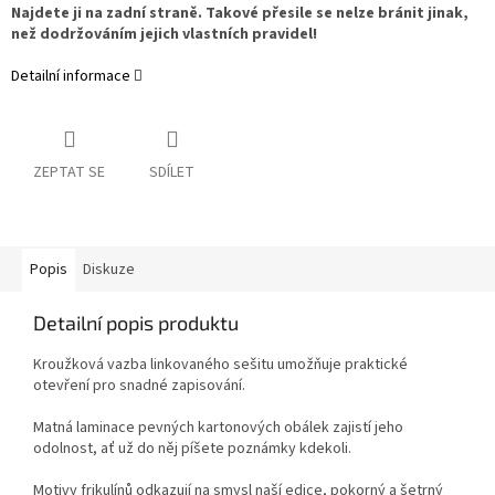
Najdete ji na zadní straně. Takové přesile se nelze bránit jinak,
než dodržováním jejich vlastních pravidel!
Detailní informace
ZEPTAT SE
SDÍLET
Popis
Diskuze
Detailní popis produktu
K
roužková vazba linkovaného sešitu umožňuje praktické
otevření pro snadné zapisování.
Matná laminace pevných kartonových obálek zajistí jeho
odolnost, ať už do něj píšete poznámky kdekoli.
Motivy frikulínů odkazují na smysl naší edice, pokorný a šetrný