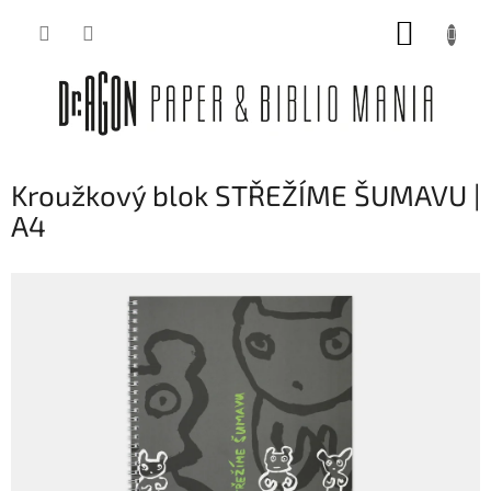
Přejít
NÁKUP
na
obsah
KOŠÍK
Kroužkový blok STŘEŽÍME ŠUMAVU |
A4