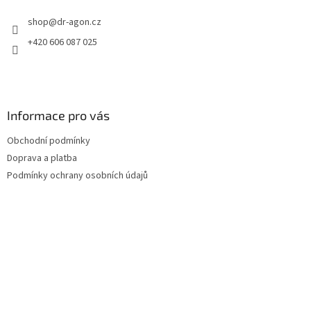
t
shop
@
dr-agon.cz
í
+420 606 087 025
Informace pro vás
Obchodní podmínky
Doprava a platba
Podmínky ochrany osobních údajů