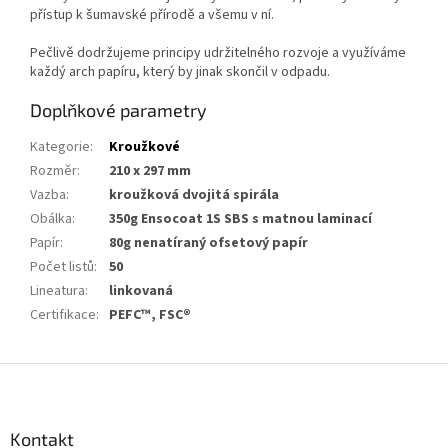
přístup k šumavské přírodě a všemu v ní.
Pečlivě dodržujeme principy udržitelného rozvoje a využíváme
každý arch papíru, který by jinak skončil v odpadu.
Doplňkové parametry
Kategorie
:
Kroužkové
Rozměr
:
210 x 297 mm
Vazba
:
kroužková dvojitá spirála
Obálka
:
350g Ensocoat 1S SBS s matnou laminací
Papír
:
80g nenatíraný ofsetový papír
Počet listů
:
50
Lineatura
:
linkovaná
Certifikace
:
PEFC™, FSC®
Z
á
p
a
Kontakt