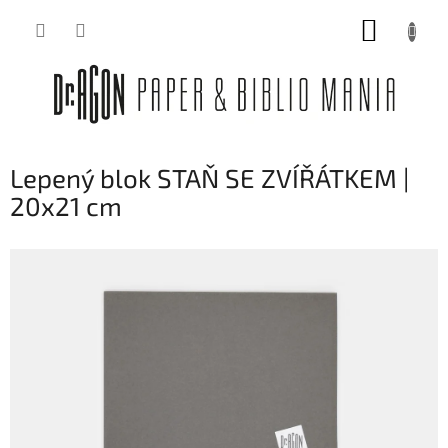
Přejít
NÁKUP
na
obsah
KOŠÍK
Lepený blok STAŇ SE ZVÍŘÁTKEM |
20x21 cm