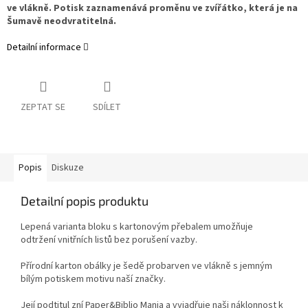
ve vlákně. Potisk zaznamenává proměnu ve zvířátko, která je na
Šumavě neodvratitelná.
Detailní informace
ZEPTAT SE
SDÍLET
Popis
Diskuze
Detailní popis produktu
Lepená varianta bloku s kartonovým přebalem umožňuje
odtržení vnitřních listů bez porušení vazby.
Přírodní karton obálky je šedě probarven ve vlákně s jemným
bílým potiskem motivu naší značky.
Její podtitul zní Paper&Biblio Mania a vyjadřuje naši náklonnost k