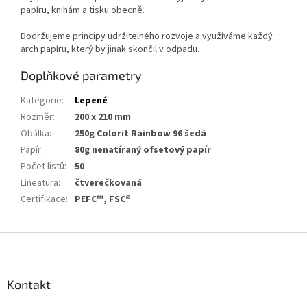
papíru, knihám a tisku obecně.
Dodržujeme principy udržitelného rozvoje a využíváme každý
arch papíru, který by jinak skončil v odpadu.
Doplňkové parametry
Kategorie
:
Lepené
Rozměr
:
200 x 210 mm
Obálka
:
250g Colorit Rainbow 96 šedá
Papír
:
80g nenatíraný ofsetový papír
Počet listů
:
50
Lineatura
:
čtverečkovaná
Certifikace
:
PEFC™, FSC®
Z
á
p
a
Kontakt
t