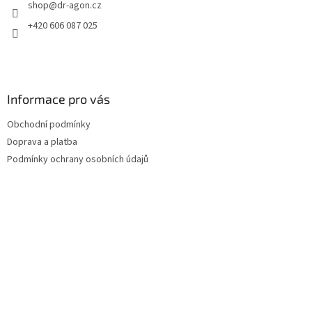
shop
@
dr-agon.cz
í
+420 606 087 025
Informace pro vás
Obchodní podmínky
Doprava a platba
Podmínky ochrany osobních údajů