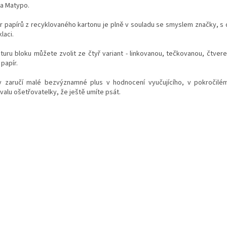
ia Matypo.
r papírů z recyklovaného kartonu je plně v souladu se smyslem značky, s
laci.
aturu bloku můžete zvolit ze čtyř variant - linkovanou, tečkovanou, čtver
 papír.
v zaručí malé bezvýznamné plus v hodnocení vyučujícího, v pokročil
valu ošetřovatelky, že ještě umíte psát.