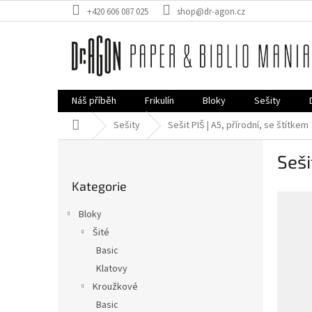
Přejít
+420 606 087 025
shop@dr-agon.cz
na
obsah
Náš příběh
Frikulín
Bloky
Sešity
Domů
Sešity
Sešit PIŠ | A5, přírodní, se štítkem
P
Seši
o
Přeskočit
s
Kategorie
kategorie
t
r
Bloky
a
Šité
n
Basic
n
í
Klatovy
p
Kroužkové
a
Basic