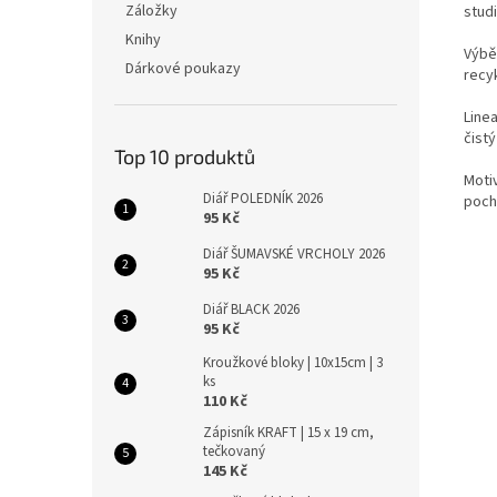
Záložky
stud
Knihy
Výbě
Dárkové poukazy
recyk
Line
čistý
Top 10 produktů
Moti
Diář POLEDNÍK 2026
poch
95 Kč
Diář ŠUMAVSKÉ VRCHOLY 2026
95 Kč
Diář BLACK 2026
95 Kč
Kroužkové bloky | 10x15cm | 3
ks
110 Kč
Zápisník KRAFT | 15 x 19 cm,
tečkovaný
145 Kč