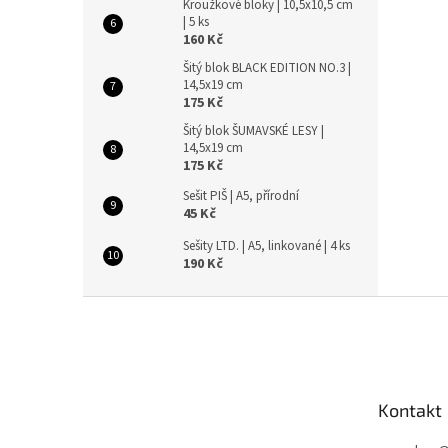
Kroužkové bloky | 10,5x10,5 cm
| 5 ks
160 Kč
Šitý blok BLACK EDITION NO.3 |
14,5x19 cm
175 Kč
Šitý blok ŠUMAVSKÉ LESY |
14,5x19 cm
175 Kč
Sešit PIŠ | A5, přírodní
45 Kč
Sešity LTD. | A5, linkované | 4 ks
190 Kč
Z
á
p
a
t
Kontakt
í