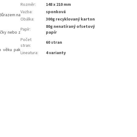
Rozměr
:
148 x 210 mm
Vazba
:
sponková
 důrazem na
Obálka
:
300g recyklovaný karton
80g nenatíraný ofsetový
Papír
:
ečky nebo z
papír
Počet
60 stran
stran
:
ém věku pak
Lineatura
:
4 varianty