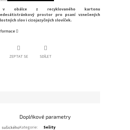
 v obálce z recyklovaného kartonu
desátistránkový prostor pro psaní vznešených
ilostných slov i cizojazyčných slovíček.
informace
ZEPTAT SE
SDÍLET
Doplňkové parametry
Kategorie
:
Sešity
o sušického