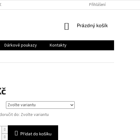
OSOBNÍCH ÚDAJŮ
Přihlášení
NÁKUPNÍ
Prázdný košík
KOŠÍK
Dárkové poukazy
Kontakty
Kč
oručit do:
Zvolte variantu
Přidat do košíku