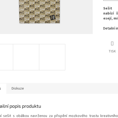
Sešit
nabízí
še
esejí, m
Detailní 
TISK
s
Diskuze
ailní popis produktu
ní sešit s obálkou navrženou za přispění mozkového trastu kreativníh