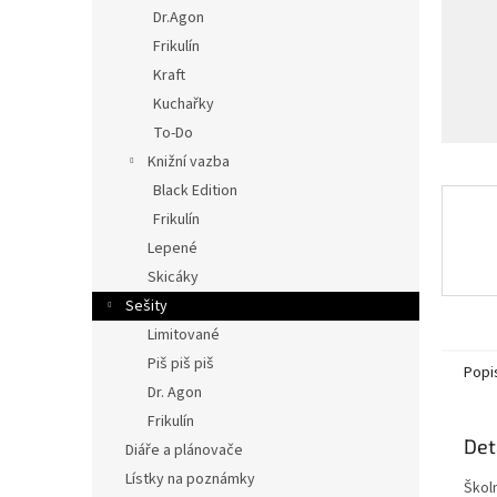
n
Dr.Agon
e
Frikulín
l
Kraft
Kuchařky
To-Do
Knižní vazba
Black Edition
Frikulín
Lepené
Skicáky
Sešity
Limitované
Piš piš piš
Popi
Dr. Agon
Frikulín
Det
Diáře a plánovače
Lístky na poznámky
Škol