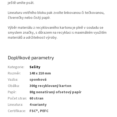
ještě umíte psát.
Lineaturu vnitřního bloku pak zvolte linkovanou či tečkovanou,
čtverečky nebo čistý papír.
Výběr materiálu z recyklovaného kartonu je plně v souladu se
smyslem značky, s důrazem na recyklaci s maximálním využitím
materiálů a udržitelnost výroby.
Doplňkové parametry
Kategorie
:
Sešity
Rozměr
:
148 x 210 mm
Vazba
:
sponková
Obálka
:
300g recyklovaný karton
Papír
:
80g nenatíraný ofsetový papír
Počet stran
:
60 stran
Lineatura
:
4 varianty
Certifikace
:
FSC®, PEFC