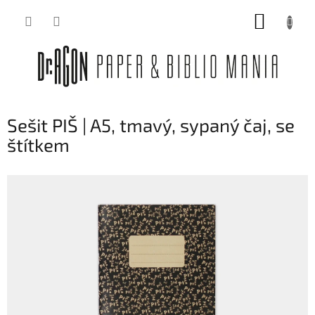
Přejít
NÁKUP
na
obsah
KOŠÍK
Sešit PIŠ | A5, tmavý, sypaný čaj, se
štítkem