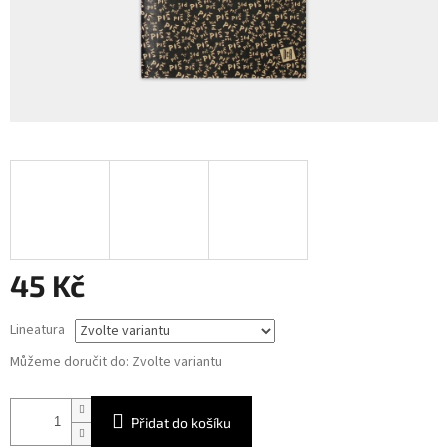
45 Kč
Měrná
Lineatura
cena:
Můžeme doručit do:
Zvolte variantu
Přidat do košíku