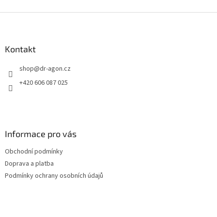
Z
á
p
a
Kontakt
t
shop
@
dr-agon.cz
í
+420 606 087 025
Informace pro vás
Obchodní podmínky
Doprava a platba
Podmínky ochrany osobních údajů