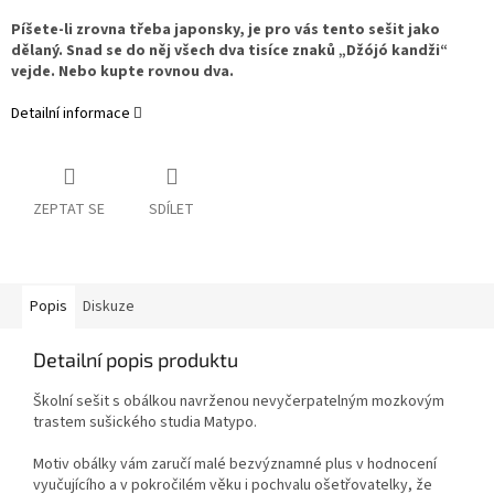
Píšete-li zrovna třeba japonsky, je pro vás tento sešit jako
dělaný. Snad se do něj všech dva tisíce znaků „Džójó kandži“
vejde. Nebo kupte rovnou dva.
Detailní informace
ZEPTAT SE
SDÍLET
Popis
Diskuze
Detailní popis produktu
Školní sešit s obálkou navrženou nevyčerpatelným mozkovým
trastem sušického studia Matypo.
Motiv obálky vám zaručí malé bezvýznamné plus v hodnocení
vyučujícího a v pokročilém věku i pochvalu ošetřovatelky, že