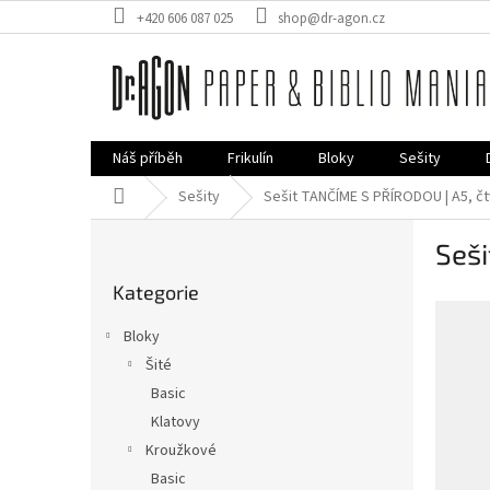
Přejít
+420 606 087 025
shop@dr-agon.cz
na
obsah
Náš příběh
Frikulín
Bloky
Sešity
Domů
Sešity
Sešit TANČÍME S PŘÍRODOU | A5, č
P
Seš
o
Přeskočit
s
Kategorie
kategorie
t
r
Bloky
a
Šité
n
Basic
n
í
Klatovy
p
Kroužkové
a
Basic