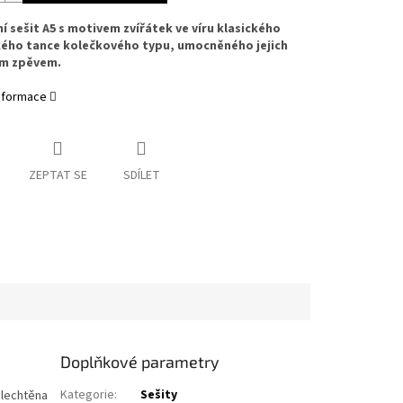
ní sešit A5 s motivem zvířátek ve víru klasického
ého tance kolečkového typu, umocněného jejich
m zpěvem.
informace
ZEPTAT SE
SDÍLET
Doplňkové parametry
Kategorie
:
Sešity
šlechtěna