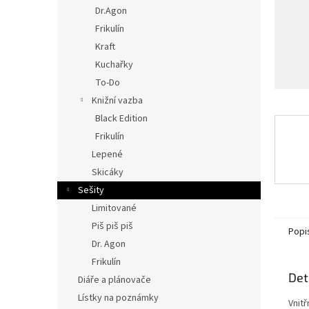
n
Dr.Agon
e
Frikulín
l
Kraft
Kuchařky
To-Do
Knižní vazba
Black Edition
Frikulín
Lepené
Skicáky
Sešity
Limitované
Piš piš piš
Popi
Dr. Agon
Frikulín
Det
Diáře a plánovače
Lístky na poznámky
Vnitř