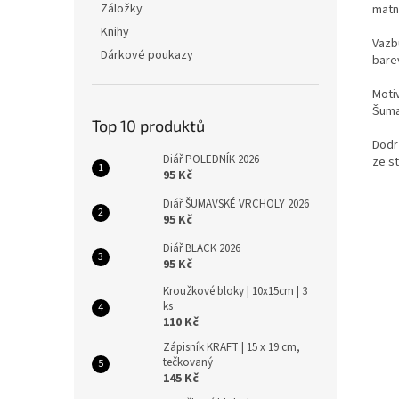
Záložky
matn
Knihy
Vazb
Dárkové poukazy
barev
Moti
Šumav
Top 10 produktů
Dodr
Diář POLEDNÍK 2026
ze st
95 Kč
Diář ŠUMAVSKÉ VRCHOLY 2026
95 Kč
Diář BLACK 2026
95 Kč
Kroužkové bloky | 10x15cm | 3
ks
110 Kč
Zápisník KRAFT | 15 x 19 cm,
tečkovaný
145 Kč