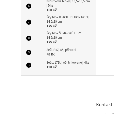
Kroužkové bloky | 10,5x10,5 cm
| 5 ks
160 Kč
Šitý blok BLACK EDITION NO.3 |
14,5x19 cm
175 Kč
Šitý blok ŠUMAVSKÉ LESY |
14,5x19 cm
175 Kč
Sešit PIŠ | A5, přírodní
45 Kč
Sešity LTD. | A5, linkované | 4 ks
190 Kč
Z
á
p
a
t
Kontakt
í