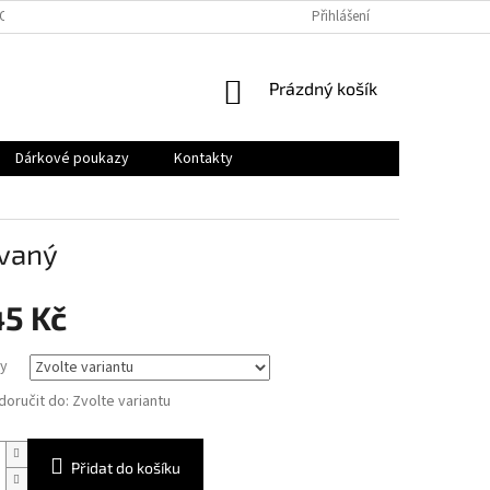
OSOBNÍCH ÚDAJŮ
Přihlášení
NÁKUPNÍ
Prázdný košík
KOŠÍK
Dárkové poukazy
Kontakty
ovaný
45 Kč
y
oručit do:
Zvolte variantu
Přidat do košíku