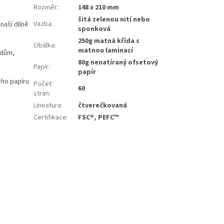
Rozměr
:
148 x 210 mm
šitá zelenou nití nebo
Vazba
:
naší dílně
sponková
250g matná křída s
Obálka
:
matnou laminací
edům,
80g nenatíraný ofsetový
Papír
:
papír
ého papíru
Počet
60
stran
:
Lineatura
:
čtverečkovaná
Certifikace
:
FSC®, PEFC™