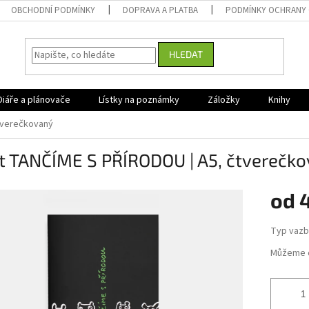
OBCHODNÍ PODMÍNKY
DOPRAVA A PLATBA
PODMÍNKY OCHRANY 
HLEDAT
Diáře a plánovače
Lístky na poznámky
Záložky
Knihy
tverečkovaný
it TANČÍME S PŘÍRODOU | A5, čtverečk
od
Měrná
Typ vazb
cena:
Můžeme d