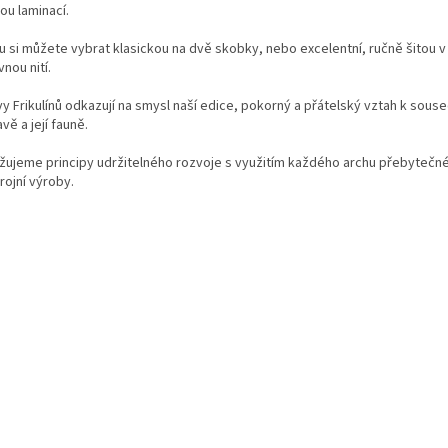
ou laminací.
u si můžete vybrat klasickou na dvě skobky, nebo excelentní, ručně šitou v 
nou nití.
vy Frikulínů odkazují na smysl naší edice, pokorný a přátelský vztah k sous
ě a její fauně.
žujeme principy udržitelného rozvoje s využitím každého archu přebytečn
rojní výroby.