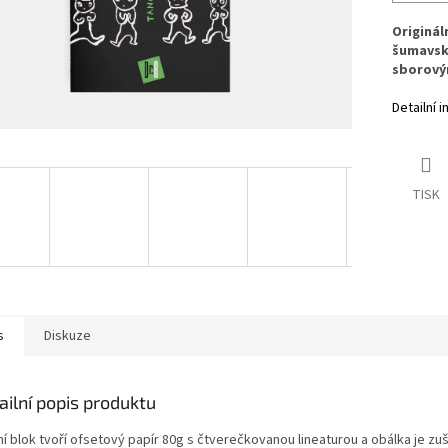
Originál
šumavsk
sborový
Detailní 
TISK
s
Diskuze
ailní popis produktu
ní blok tvoří ofsetový papír 80g s čtverečkovanou lineaturou a obálka je zu