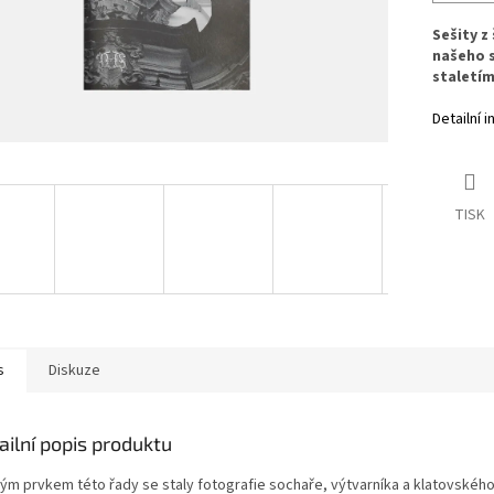
Sešity z
našeho 
staletím
Detailní 
TISK
s
Diskuze
ailní popis produktu
ým prvkem této řady se staly fotografie sochaře, výtvarníka a klatovského