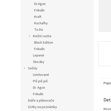
n
Dr.Agon
e
Frikulín
l
Kraft
Kuchařky
To-Do
Knižní vazba
Black Edition
Frikulín
Lepené
Skicáky
Sešity
Limitované
Piš piš piš
Popi
Dr. Agon
Frikulín
Det
Diáře a plánovače
Lístky na poznámky
Nosn