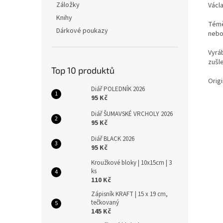
Záložky
Václa
Knihy
Témě
Dárkové poukazy
nebo
Vyrá
zušle
Top 10 produktů
Origi
Diář POLEDNÍK 2026
95 Kč
Diář ŠUMAVSKÉ VRCHOLY 2026
95 Kč
Diář BLACK 2026
95 Kč
Kroužkové bloky | 10x15cm | 3
ks
110 Kč
Zápisník KRAFT | 15 x 19 cm,
tečkovaný
145 Kč