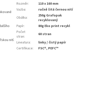
Rozměr
:
110 x 160 mm
Vazba
:
ručně šitá černou nití
inkované
250g Grafopak
Obálka
:
recyklovaný
dalšího
Papír
:
80g Eko print recykl
Počet
60 stran
stran
:
skou nití.
Lineatura
:
linky / čistý papír
Certifikace
:
FSC®, PEFC™