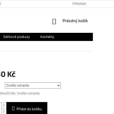
OSOBNÍCH ÚDAJŮ
Přihlášení
NÁKUPNÍ
Prázdný košík
KOŠÍK
Dárkové poukazy
Kontakty
50 Kč
oručit do:
Zvolte variantu
Přidat do košíku