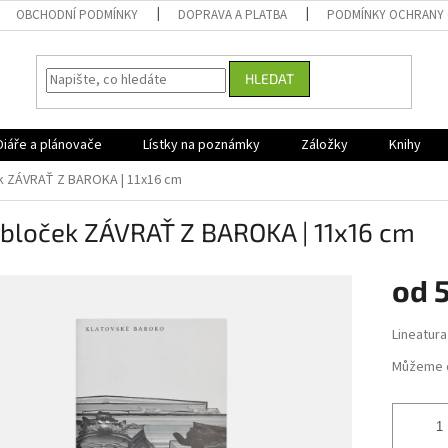
OBCHODNÍ PODMÍNKY
DOPRAVA A PLATBA
PODMÍNKY OCHRANY 
HLEDAT
Diáře a plánovače
Lístky na poznámky
Záložky
Knihy
ek ZÁVRAŤ Z BAROKA | 11x16 cm
 bloček ZÁVRAŤ Z BAROKA | 11x16 cm
od
Měrná
Lineatura
cena:
Můžeme d