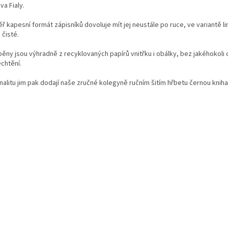
va Fialy.
ř kapesní formát zápisníků dovoluje mít jej neustále po ruce, ve variantě l
 čisté.
běny jsou výhradně z recyklovaných papírů vnitřku i obálky, bez jakéhokoli 
chtění.
nalitu jim pak dodají naše zručné kolegyně ručním šitím hřbetu černou knihař