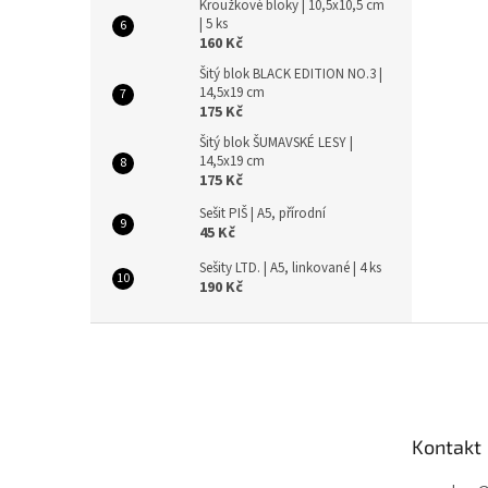
Kroužkové bloky | 10,5x10,5 cm
| 5 ks
160 Kč
Šitý blok BLACK EDITION NO.3 |
14,5x19 cm
175 Kč
Šitý blok ŠUMAVSKÉ LESY |
14,5x19 cm
175 Kč
Sešit PIŠ | A5, přírodní
45 Kč
Sešity LTD. | A5, linkované | 4 ks
190 Kč
Z
á
p
a
t
Kontakt
í