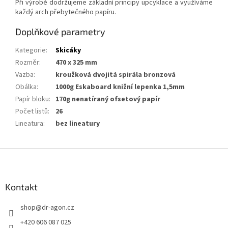
Při výrobě dodržujeme základní principy upcyklace a využíváme
každý arch přebytečného papíru.
Doplňkové parametry
Kategorie
:
Skicáky
Rozměr
:
470 x 325 mm
Vazba
:
kroužková dvojitá spirála bronzová
Obálka
:
1000g Eskaboard knižní lepenka 1,5mm
Papír bloku
:
170g nenatíraný ofsetový papír
Počet listů
:
26
Lineatura
:
bez lineatury
Z
á
p
a
Kontakt
t
shop
@
dr-agon.cz
í
+420 606 087 025