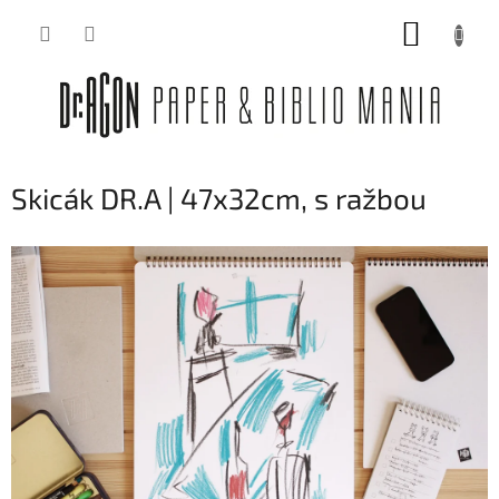
Přejít
NÁKUP
na
obsah
KOŠÍK
Skicák DR.A | 47x32cm, s ražbou