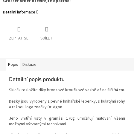
Grosser Arber otevírejte opatrně!
Detailní informace
ZEPTAT SE
SDÍLET
Popis
Diskuze
Detailní popis produktu
Skicák rozložíte díky bronzové kroužkové vazbě až na šíři 94 cm.
Desky jsou vyrobeny z pevné knihařské lepenky, s kulatými rohy
a ražbou loga značky Dr. Agon.
Jeho vnitřní listy v gramáži 170g umožňují malování všemi
možnými výtvarnými technikami.