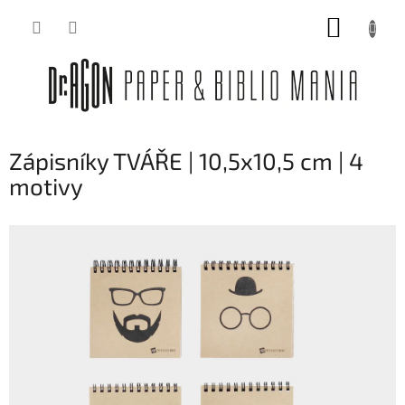
Přejít
NÁKUP
na
obsah
KOŠÍK
Zápisníky TVÁŘE | 10,5x10,5 cm | 4
motivy