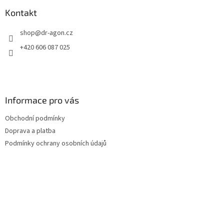
p
a
Kontakt
t
shop
@
dr-agon.cz
í
+420 606 087 025
Informace pro vás
Obchodní podmínky
Doprava a platba
Podmínky ochrany osobních údajů