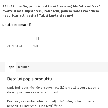
Žádná filosofie, prostě praktický čtvercový bloček z odřezků.
Zvolte si mezi hipsterem, Poirotem, panem radou Vacátkem
nebo Scarlett. Nevíte? Tak si kupte všechny!
Detailní informace
ZEPTAT SE
SDÍLET
Popis
Diskuze
Detailní popis produktu
Sada jednoduchých čtvercových bločků s kroužkovou vazbou je
dalším počinem z naší řady Student.
Pochvaly se dostalo oběma mladým tvůrcům, pokud to tedy
neopálili z Pinterestu! Oba tvrdí, že ne.