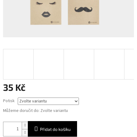
35 Kč
Měrná
Potisk
cena:
Můžeme doručit do:
Zvolte variantu
Přidat do košíku