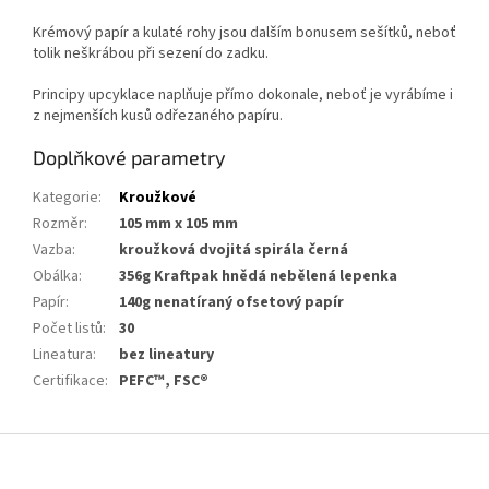
Krémový papír a kulaté rohy jsou dalším bonusem sešítků, neboť
tolik neškrábou při sezení do zadku.
Principy upcyklace naplňuje přímo dokonale, neboť je vyrábíme i
z nejmenších kusů odřezaného papíru.
Doplňkové parametry
Kategorie
:
Kroužkové
Rozměr
:
105 mm x 105 mm
Vazba
:
kroužková dvojitá spirála černá
Obálka
:
356g Kraftpak hnědá nebělená lepenka
Papír
:
140g nenatíraný ofsetový papír
Počet listů
:
30
Lineatura
:
bez lineatury
Certifikace
:
PEFC™, FSC®
Z
á